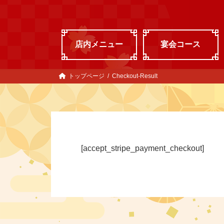
コ
ナ
ン
ビ
テ
ゲ
ン
ー
店内メニュー
宴会コース
ツ
シ
へ
ョ
ス
ン
トップページ
Checkout-Result
キ
に
ッ
移
プ
動
[accept_stripe_payment_checkout]